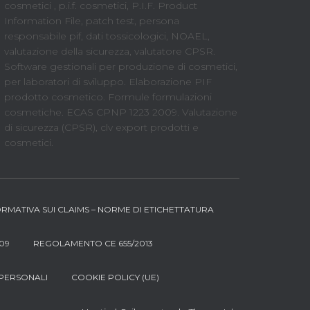
cosmetici , p.i.f. cosmetici, P.I.F. Product
Information File, patch test, persona
responsabile pif, dati tossicologici, NOAEL,
valutazione della sicurezza, valutatore CPSR.
Software gestionali per produzione di cosmetici,
per laboratori di sviluppo. Elaborazione PIF
prodotto cosmetico. Formule formulazioni
cosmetiche. ECAS CPNP 1223 2009. Valutazione
di sicurezza (CPSR), clv export prodotti e
cosmetici.
RMATIVA SUI CLAIMS – NORME DI ETICHETTATURA
09
REGOLAMENTO CE 655/2013
 PERSONALI
COOKIE POLICY (UE)