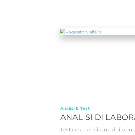
Analisi E Test
ANALISI DI LABO
Test cosmetici Uno dei princ