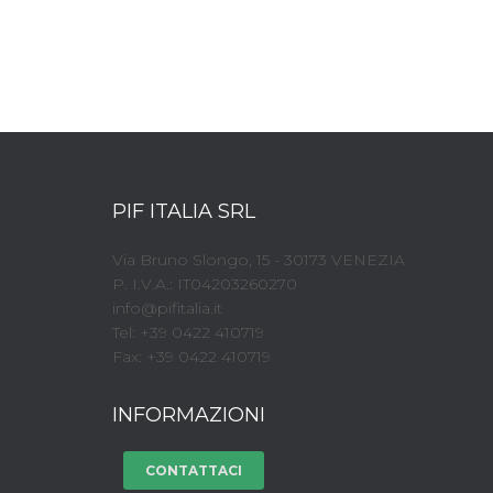
PIF ITALIA SRL
Via Bruno Slongo, 15 - 30173 VENEZIA
P. I.V.A.: IT04203260270
info@pifitalia.it
Tel: +39 0422 410719
Fax: +39 0422 410719
INFORMAZIONI
CONTATTACI