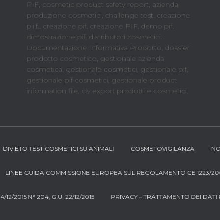
PIF, cosmetic product safety report, azienda
produzione cosmetici, challenge test, creazione
p.i.f., creazione pif, creazione PIF, demo pif,
dimostrazione pif, distributori cosmetici.
Documentazione Informativa Prodotto, dossier
prodotto cosmetico, gestionale azienda
cosmetica, gestionale cosmetici, gestionale pif,
gestionale pif cosmetici, gestionale product
information file, clv export prodotti e cosmetici.
DIVIETO TEST COSMETICI SU ANIMALI
COSMETOVIGILANZA
NO
LINEE GUIDA COMMISSIONE EUROPEA SUL REGOLAMENTO CE 1223/20
12/2015 N° 204, G.U. 22/12/2015
PRIVACY – TRATTAMENTO DEI DATI