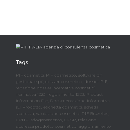
Tags
PIF cosmetici, PIF cosmetico, software pif,
gestionale pif, dossier cosmetico, dossier PIF,
redazione dossier, normativa cosmetici,
normativa 1223, regolamento 1223, Product
Information File, Documentazione Informativa
sul Prodotto, etichetta cosmetici, scheda
sicurezza, valutazione cosmetici, PIF Bruxelles,
CPNP, sdoganamento, CPSR, relazione
sicurezza prodotto cosmetico, aggiornamento