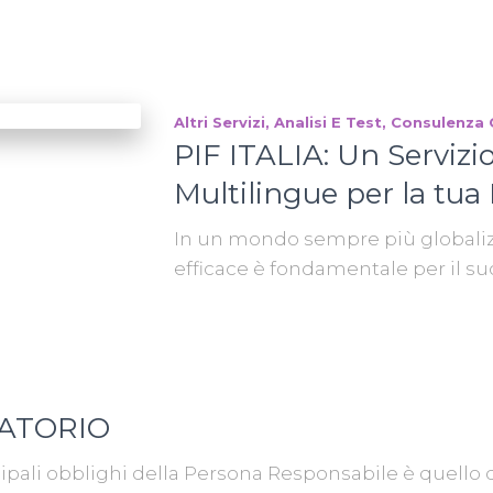
Altri Servizi
Analisi E Test
Consulenza 
PIF ITALIA: Un Servizi
Multilingue per la tu
In un mondo sempre più globaliz
efficace è fondamentale per il su
RATORIO
ipali obblighi della Persona Responsabile è quello di