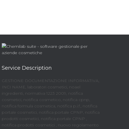
Service Description
GESTIONE DOCUMENTAZIONE INFORMATIVA,
INCI NAME, laboratori cosmetici, noael
ingredienti, normativa 1223 2009, notifica
cosmetici, notifica cosmetico, notifica cpnp,
notifica formula cosmetica, notifica p.i.f., notifica
portale cosmetici, notifica portale CPNP, notifica
prodotti cosmetici, notifica portale CPNP ,
notifica prodotti cosmetici , nuovo regolamento