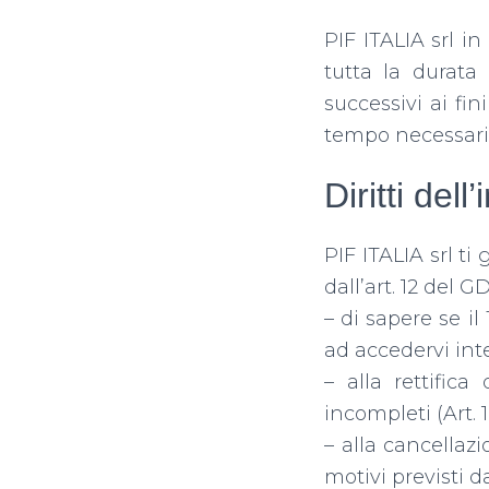
PIF ITALIA srl
in 
tutta la durata 
successivi ai fi
tempo necessario
Diritti dell
PIF ITALIA srl
ti 
dall’art. 12 del GD
– di sapere se il
ad accedervi int
– alla rettifica
incompleti (Art. 16
– alla cancellaz
motivi previsti d