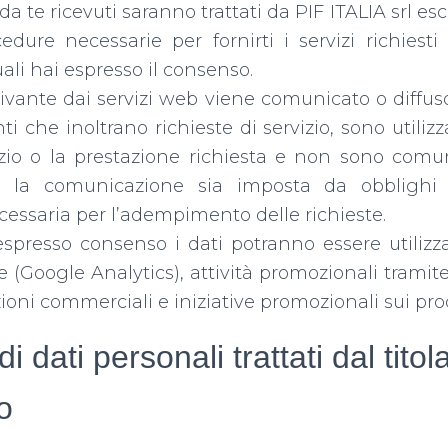
s da te ricevuti saranno trattati da
PIF ITALIA srl
esc
dure necessarie per fornirti i servizi richiesti 
quali hai espresso il consenso.
vante dai servizi web viene comunicato o diffuso.
nti che inoltrano richieste di servizio, sono utilizza
izio o la prestazione richiesta e non sono comu
he la comunicazione sia imposta da obblighi
essaria per l’adempimento delle richieste.
espresso consenso i dati potranno essere utilizza
he (Google Analytics), attività promozionali tramit
ioni commerciali e iniziative promozionali sui prod
i dati personali trattati dal titol
o