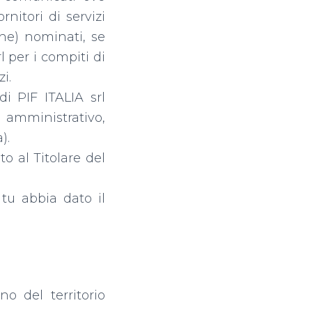
nitori di servizi
iche) nominati, se
l
per i compiti di
i.
 di
PIF ITALIA srl
e amministrativo,
).
o al Titolare del
 tu abbia dato il
rno del territorio