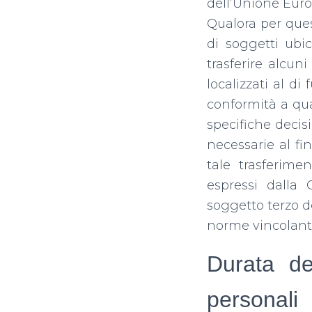
dell’Unione Euro
Qualora per ques
di soggetti ubi
trasferire alcuni
localizzati al di
conformità a qu
specifiche decis
necessarie al fi
tale trasferime
espressi dalla
soggetto terzo de
norme vincolanti
Durata de
personali