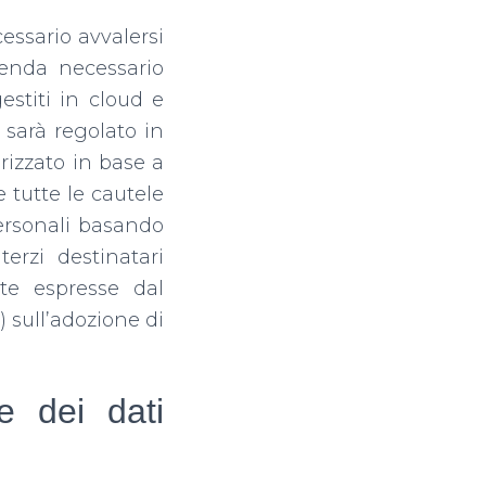
essario avvalersi
renda necessario
gestiti in cloud e
o sarà regolato in
izzato in base a
 tutte le cautele
personali basando
erzi destinatari
te espresse dal
) sull’adozione di
e dei dati