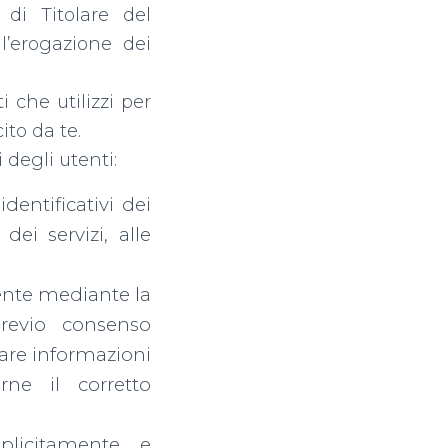
à di Titolare del
l’erogazione dei
 che utilizzi per
ito da te.
 degli utenti:
identificativi dei
 dei servizi, alle
amente mediante la
previo consenso
avare informazioni
rne il corretto
splicitamente e