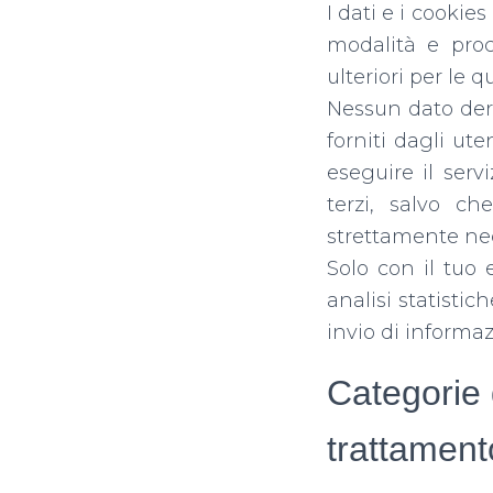
I dati e i cookie
modalità e proce
ulteriori per le 
Nessun dato deri
forniti dagli ute
eseguire il serv
terzi, salvo c
strettamente nec
Solo con il tuo 
analisi statistic
invio di informaz
Categorie d
trattament