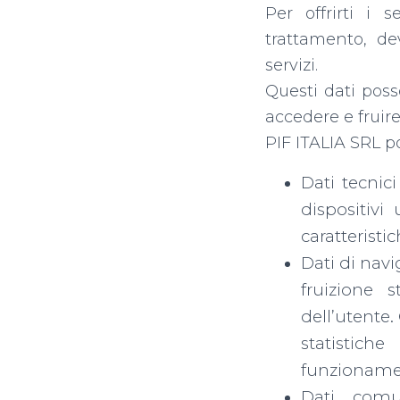
Per offrirti i s
trattamento, de
servizi.
Questi dati poss
accedere e fruire
PIF ITALIA SRL po
Dati tecnici
dispositivi 
caratteristi
Dati di navi
fruizione 
dell’utente.
statistich
funzioname
Dati comun