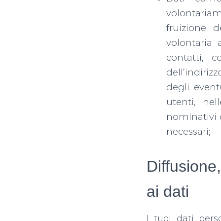
volontaria
fruizione d
volontaria 
contatti, 
dell’indiriz
degli eventu
utenti, nel
nominativi o
necessari;
Diffusione
ai dati
I tuoi dati per