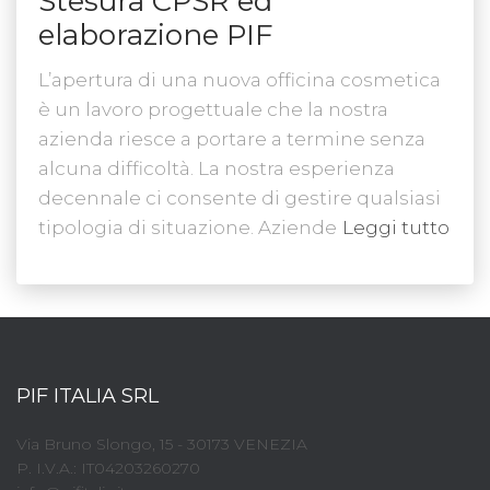
Stesura CPSR ed
elaborazione PIF
L’apertura di una nuova officina cosmetica
è un lavoro progettuale che la nostra
azienda riesce a portare a termine senza
alcuna difficoltà. La nostra esperienza
decennale ci consente di gestire qualsiasi
tipologia di situazione. Aziende
Leggi tutto
PIF ITALIA SRL
Via Bruno Slongo, 15 - 30173 VENEZIA
P. I.V.A.: IT04203260270