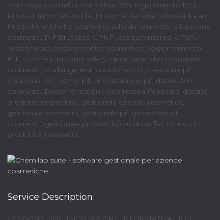
normativa cosmetici, normativa 1223, regolamento 1223,
Product Information File, Documentazione Informativa sul
Prodotto, etichetta cosmetici, scheda sicurezza, valutazione
cosmetici, PIF Bruxelles, CPNP, sdoganamento, CPSR,
relazione sicurezza prodotto cosmetico, aggiornamento
PIF, cosmetic product safety report, azienda produzione
cosmetici, challenge test, creazione p.i.f., creazione pif,
creazione PIF, demo pif, dimostrazione pif, distributori
cosmetici. Documentazione Informativa Prodotto, dossier
prodotto cosmetico, gestionale azienda cosmetica,
gestionale cosmetici, gestionale pif, gestionale pif
cosmetici, gestionale product information file, clv export
prodotti e cosmetici.
Service Description
GESTIONE DOCUMENTAZIONE INFORMATIVA, INCI