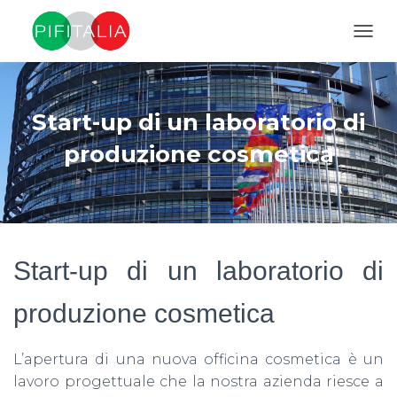
NAVI
Start-up di un laboratorio di
produzione cosmetica
Start-up di un laboratorio di
produzione cosmetica
L’apertura di una nuova officina cosmetica è un
lavoro progettuale che la nostra azienda riesce a