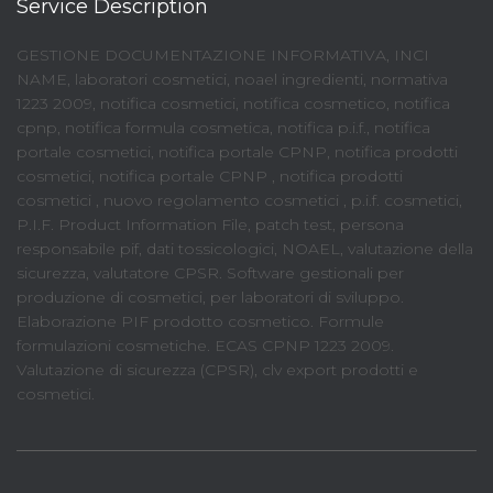
Service Description
GESTIONE DOCUMENTAZIONE INFORMATIVA, INCI
NAME, laboratori cosmetici, noael ingredienti, normativa
1223 2009, notifica cosmetici, notifica cosmetico, notifica
cpnp, notifica formula cosmetica, notifica p.i.f., notifica
portale cosmetici, notifica portale CPNP, notifica prodotti
cosmetici, notifica portale CPNP , notifica prodotti
cosmetici , nuovo regolamento cosmetici , p.i.f. cosmetici,
P.I.F. Product Information File, patch test, persona
responsabile pif, dati tossicologici, NOAEL, valutazione della
sicurezza, valutatore CPSR. Software gestionali per
produzione di cosmetici, per laboratori di sviluppo.
Elaborazione PIF prodotto cosmetico. Formule
formulazioni cosmetiche. ECAS CPNP 1223 2009.
Valutazione di sicurezza (CPSR), clv export prodotti e
cosmetici.