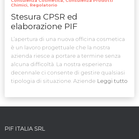
Consulenza Cosmetica
Consulenza Prodotti
Chimici
Regolatorio
Stesura CPSR ed
elaborazione PIF
L’apertura di una nuova officina cosmetica
è un lavoro progettuale che la nostra
azienda riesce a portare a termine senza
alcuna difficoltà. La nostra esperienza
decennale ci consente di gestire qualsiasi
tipologia di situazione. Aziende
Leggi tutto
PIF ITALIA SRL