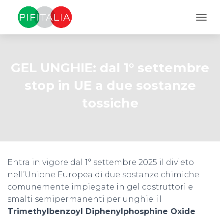
NAVI
GEL UNGHIE: dal 1° settembre
stop in UE a due sostanze
tossiche
Entra in vigore dal
1° settembre 2025 il divieto
nell’Unione Europea di due sostanze chimiche
comunemente impiegate in gel costruttori e
smalti semipermanenti per unghie: il
Trimethylbenzoyl Diphenylphosphine Oxide