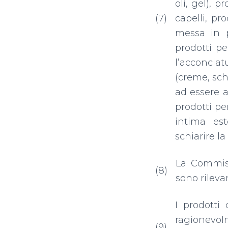
oli, gel), p
(7)
capelli, pro
messa in pi
prodotti pe
l’acconciatu
(creme, schi
ad essere a
prodotti pe
intima est
schiarire la
La Commiss
(8)
sono rileva
I prodotti
ragionevolm
(9)