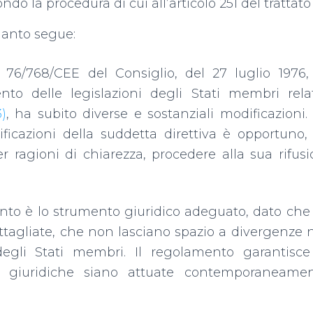
do la procedura di cui all’articolo 251 del trattato
anto segue:
a 76/768/CEE del Consiglio, del 27 luglio 1976,
nto delle legislazioni degli Stati membri relat
)
, ha subito diverse e sostanziali modificazioni.
icazioni della suddetta direttiva è opportuno,
per ragioni di chiarezza, procedere alla sua rifus
ento è lo strumento giuridico adeguato, dato ch
ttagliate, che non lasciano spazio a divergenze
egli Stati membri. Il regolamento garantisce
ni giuridiche siano attuate contemporaneamen