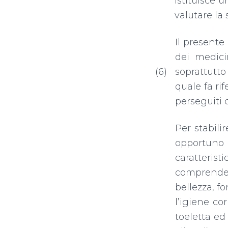
istituisce 
valutare la 
Il presente
dei medicin
(6)
soprattutto
quale fa rif
perseguiti 
Per stabili
opportuno b
caratteris
comprendere
bellezza, fo
l’igiene co
toeletta ed