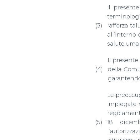
Il present
terminolog
(3)
rafforza ta
all’interno 
salute uma
Il present
(4)
della Comu
garantendo 
Le preoccup
impiegate n
regolamento
(5)
18 dicemb
l’autorizz