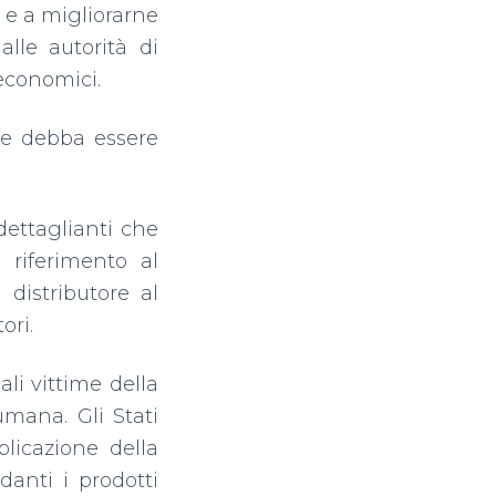
o e a migliorarne
alle autorità di
 economici.
re debba essere
 dettaglianti che
riferimento al
 distributore al
ori.
ali vittime della
umana. Gli Stati
licazione della
danti i prodotti