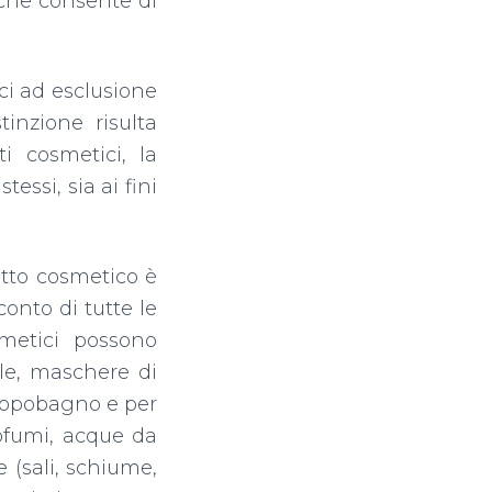
 che consente di
ci ad esclusione
tinzione risulta
ti cosmetici, la
tessi, sia ai fini
otto cosmetico è
onto di tutte le
smetici possono
lle, maschere di
il dopobagno e per
rofumi, acque da
 (sali, schiume,