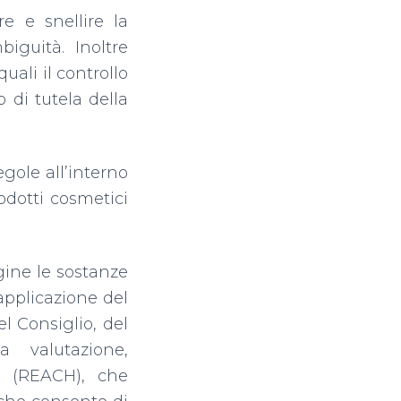
e e snellire la
iguità. Inoltre
uali il controllo
o di tutela della
gole all’interno
odotti cosmetici
gine le sostanze
applicazione del
 Consiglio, del
 valutazione,
he (REACH), che