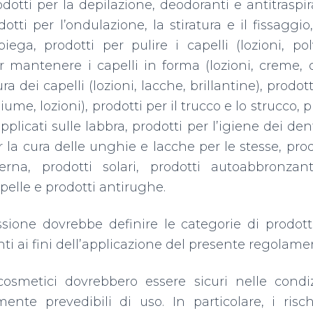
rodotti per la depilazione, deodoranti e antitraspir
dotti per l’ondulazione, la stiratura e il fissaggio
ega, prodotti per pulire i capelli (lozioni, po
r mantenere i capelli in forma (lozioni, creme, ol
ra dei capelli (lozioni, lacche, brillantine), prodot
ume, lozioni), prodotti per il trucco e lo strucco, p
pplicati sulle labbra, prodotti per l’igiene dei den
r la cura delle unghie e lacche per le stesse, prod
erna, prodotti solari, prodotti autoabbronzant
 pelle e prodotti antirughe.
ione dovrebbe definire le categorie di prodott
nti ai fini dell’applicazione del presente regolame
 cosmetici dovrebbero essere sicuri nelle condi
ente prevedibili di uso. In particolare, i risc