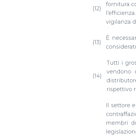
fornitura c
(12)
l’efficienz
vigilanza d
È necessar
(13)
considerat
Tutti i gro
vendono d
(14)
distributo
rispettivo 
Il settore 
contraffaz
membri dov
legislazio