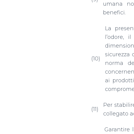
umana non 
benefici.
La presen
l’odore, i
dimensioni
sicurezza 
(10)
norma del
concernent
ai prodott
compromett
Per stabili
(11)
collegato a
Garantire 