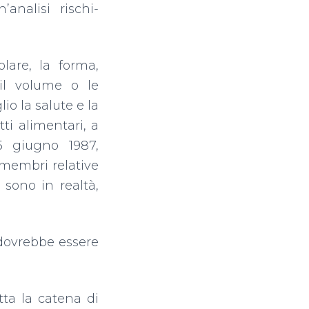
analisi rischi-
lare, la forma,
a, il volume o le
o la salute e la
ti alimentari, a
5 giugno 1987,
 membri relative
sono in realtà,
 dovrebbe essere
tta la catena di