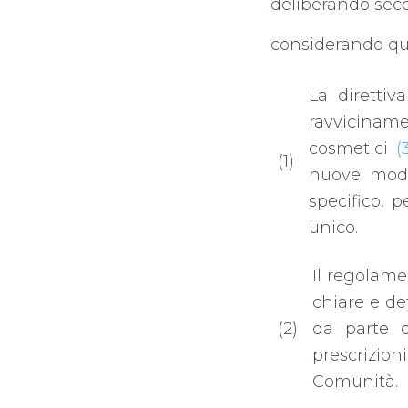
deliberando secon
considerando qu
La direttiv
ravviciname
cosmetici
(3
(1)
nuove modif
specifico, 
unico.
Il regolam
chiare e de
(2)
da parte d
prescrizio
Comunità.