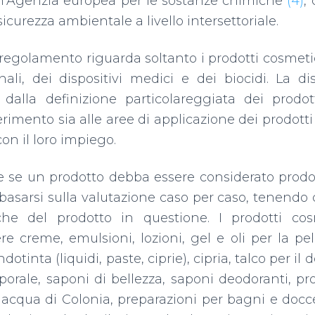
un’Agenzia europea per le sostanze chimiche
(4)
,
sicurezza ambientale a livello intersettoriale.
 regolamento riguarda soltanto i prodotti cosmeti
ali, dei dispositivi medici e dei biocidi. La dis
 dalla definizione particolareggiata dei prodot
erimento sia alle aree di applicazione dei prodotti s
con il loro impiego.
re se un prodotto debba essere considerato prod
asarsi sulla valutazione caso per caso, tenendo c
tiche del prodotto in questione. I prodotti co
 creme, emulsioni, lozioni, gel e oli per la pe
ndotinta (liquidi, paste, ciprie), cipria, talco per 
rporale, saponi di bellezza, saponi deodoranti, p
 acqua di Colonia, preparazioni per bagni e docce