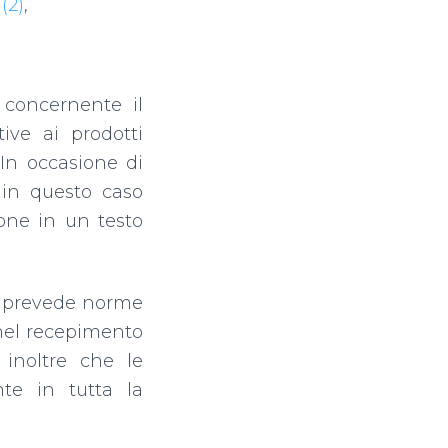
(2)
,
 concernente il
ive ai prodotti
 In occasione di
 in questo caso
ione in un testo
e prevede norme
 nel recepimento
 inoltre che le
te in tutta la